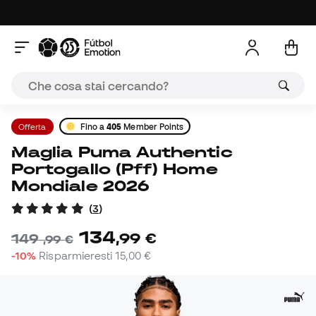
Offerta
Fino a
405
Member Points
Maglia Puma Authentic
Portogallo (Pff) Home
Mondiale 2026
(
3
)
134
,
99
€
149
,
99
€
-10%
Risparmieresti
15,00 €