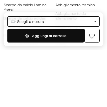
Scarpe da calcio Lamine
Abbigliamento termico
Yamal
Abbigliamento da
Scarpe da calcio adidas
allenamento
Scegli la misura
Scarpe da calcio Nike
Maglie Spagna
Palloni da calcio
Maglie da calcio
Aggiungi al carrello
Scarpe da bambino
K-way
Guanti da bambino
Parastinchi
Scarpe da bambino
Abbigliamento da portiere
Abbigliamento da bambino
Black Friday
Diventa subito un
Member