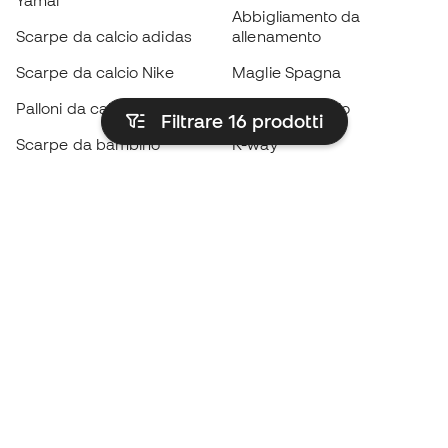
Yamal
Abbigliamento da
Scarpe da calcio adidas
allenamento
Scarpe da calcio Nike
Maglie Spagna
Palloni da calcio
Maglie da calcio
Filtrare 16
prodotti
Scarpe da bambino
K-way
Guanti da bambino
Parastinchi
Scarpe da bambino
Abbigliamento da portiere
Abbigliamento da bambino
Black Friday
Diventa subito un
Member
Accumula punti e risparmia sui tuoi acquisti