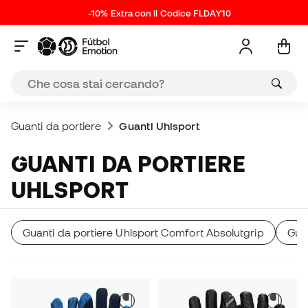
-10% Extra con il Codice FLDAY10
Guanti da portiere
Guanti Uhlsport
GUANTI DA PORTIERE
UHLSPORT
Guanti da portiere Uhlsport Comfort Absolutgrip
Gua