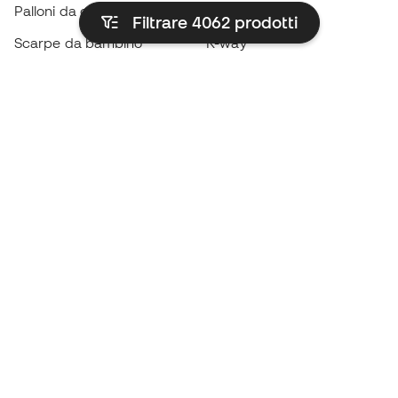
Palloni da calcio
Maglie da calcio
Filtrare 4062
prodotti
Scarpe da bambino
K-way
Guanti da bambino
Parastinchi
Scarpe da bambino
Abbigliamento da portiere
Abbigliamento da bambino
Black Friday
Diventa subito un
Member
Accumula punti e risparmia sui tuoi acquisti
Accesso prioritario ad articoli esclusivi
Unisciti ad oltre mezzo milione di membri