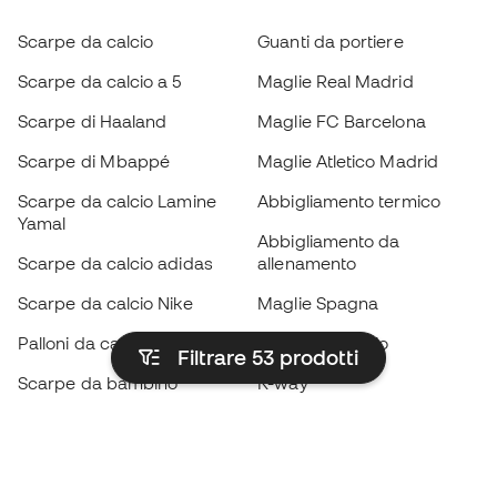
Scarpe da calcio
Guanti da portiere
Scarpe da calcio a 5
Maglie Real Madrid
Scarpe di Haaland
Maglie FC Barcelona
Scarpe di Mbappé
Maglie Atletico Madrid
Scarpe da calcio Lamine
Abbigliamento termico
Yamal
Abbigliamento da
Scarpe da calcio adidas
allenamento
Scarpe da calcio Nike
Maglie Spagna
Palloni da calcio
Maglie da calcio
Filtrare 53
prodotti
Scarpe da bambino
K-way
Guanti da bambino
Parastinchi
Scarpe da bambino
Abbigliamento da portiere