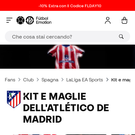
-10% Extra con il Codice FLDAY10
Fans
Club
Spagna
LaLiga EA Sports
Kit e magl
KIT E MAGLIE
DELL'ATLÉTICO DE
MADRID