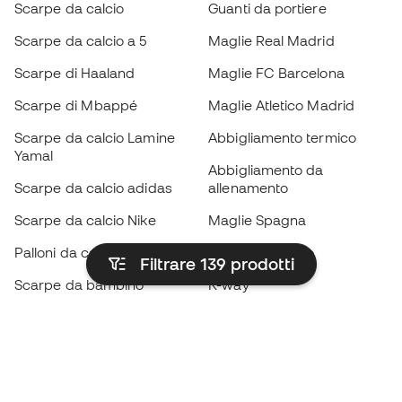
Scarpe da calcio
Guanti da portiere
Scarpe da calcio a 5
Maglie Real Madrid
Scarpe di Haaland
Maglie FC Barcelona
Scarpe di Mbappé
Maglie Atletico Madrid
Scarpe da calcio Lamine
Abbigliamento termico
Yamal
Abbigliamento da
Scarpe da calcio adidas
allenamento
Scarpe da calcio Nike
Maglie Spagna
Palloni da calcio
Maglie da calcio
Filtrare 139
prodotti
Scarpe da bambino
K-way
Guanti da bambino
Parastinchi
Scarpe da bambino
Abbigliamento da portiere
Abbigliamento da bambino
Black Friday