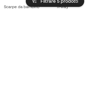
Filtrare 5
prodotti
Scarpe da bambino
K-way
Guanti da bambino
Parastinchi
Scarpe da bambino
Abbigliamento da portiere
Abbigliamento da bambino
Black Friday
Diventa subito un
Member
Accumula punti e risparmia sui tuoi acquisti
Accesso prioritario ad articoli esclusivi
Unisciti ad oltre mezzo milione di membri