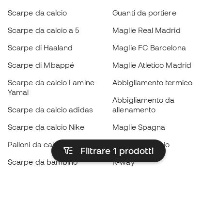
Scarpe da calcio
Guanti da portiere
Scarpe da calcio a 5
Maglie Real Madrid
Scarpe di Haaland
Maglie FC Barcelona
Scarpe di Mbappé
Maglie Atletico Madrid
Scarpe da calcio Lamine
Abbigliamento termico
Yamal
Abbigliamento da
Scarpe da calcio adidas
allenamento
Scarpe da calcio Nike
Maglie Spagna
Palloni da calcio
Maglie da calcio
Filtrare 1
prodotti
Scarpe da bambino
K-way
Guanti da bambino
Parastinchi
Scarpe da bambino
Abbigliamento da portiere
Abbigliamento da bambino
Black Friday