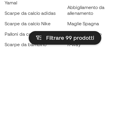
Yamal
Abbigliamento da
Scarpe da calcio adidas
allenamento
Scarpe da calcio Nike
Maglie Spagna
Palloni da calcio
Maglie da calcio
Filtrare 99
prodotti
Scarpe da bambino
K-way
Guanti da bambino
Parastinchi
Scarpe da bambino
Abbigliamento da portiere
Abbigliamento da bambino
Black Friday
Diventa subito un
Member
Accumula punti e risparmia sui tuoi acquisti