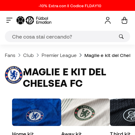
-10% Extra con il Codice FLDAY10
Fans
Club
Premier League
Maglie e kit del Chels
MAGLIE E KIT DEL
CHELSEA FC
Home kit
Away kit
Third kit