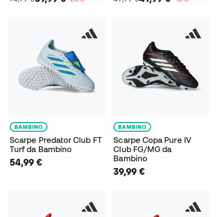
BAMBINO
BAMBINO
Scarpe Predator Club FT
Scarpe Copa Pure IV
Turf da Bambino
Club FG/MG da
Bambino
54,99 €
39,99 €