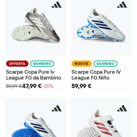
OFFERTA
BAMBINO
NOVITÀ
BAMBINO
Scarpe Copa Pure Iv
Scarpe Copa Pure IV
League FG da Bambino
League FG Niño
47,99 €
59,99 €
59,99 €
−20%