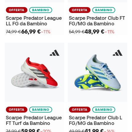
OFFERTA
BAMBINO
OFFERTA
BAMBINO
Scarpe Predator League
Scarpe Predator Club FT
LL FG da Bambino
FG/MG da Bambino
66,99 €
48,99 €
74,99 €
−11%
54,99 €
−11%
OFFERTA
BAMBINO
OFFERTA
BAMBINO
Scarpe Predator League
Scarpe Predator Club L
FT Turf da Bambino
FG/MG da Bambino
59,99 €
41,99 €
74,99 €
−20%
49,99 €
−16%