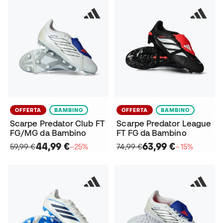
OFFERTA
BAMBINO
OFFERTA
BAMBINO
Scarpe Predator Club FT
Scarpe Predator League
FG/MG da Bambino
FT FG da Bambino
44,99 €
63,99 €
59,99 €
−25%
74,99 €
−15%