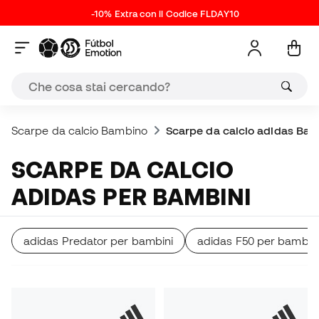
-10% Extra con il Codice FLDAY10
Scarpe da calcio Bambino
Scarpe da calcio adidas Ba
SCARPE DA CALCIO
ADIDAS PER BAMBINI
adidas Predator per bambini
adidas F50 per bambin