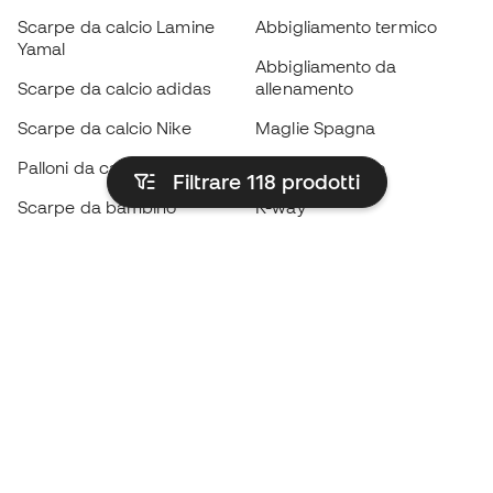
Scarpe da calcio Lamine
Abbigliamento termico
Yamal
Abbigliamento da
Scarpe da calcio adidas
allenamento
Scarpe da calcio Nike
Maglie Spagna
Palloni da calcio
Maglie da calcio
Filtrare 118
prodotti
Scarpe da bambino
K-way
Guanti da bambino
Parastinchi
Scarpe da bambino
Abbigliamento da portiere
Abbigliamento da bambino
Black Friday
Diventa subito un
Member