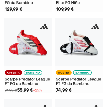
FG da Bambino
Elite FG Niño
129,99 €
109,99 €
OFFERTA
BAMBINO
NOVITÀ
BAMBINO
Scarpe Predator League
Scarpe Predator League
FT FG da Bambino
FT FG da Bambino
55,99 €
74,99 €
74,99 €
−25%