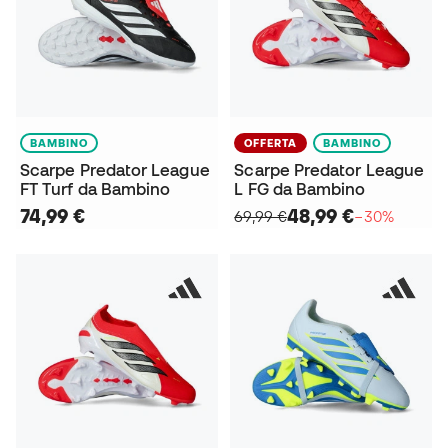
BAMBINO
OFFERTA
BAMBINO
Scarpe Predator League
Scarpe Predator League
FT Turf da Bambino
L FG da Bambino
74,99 €
48,99 €
69,99 €
−30%