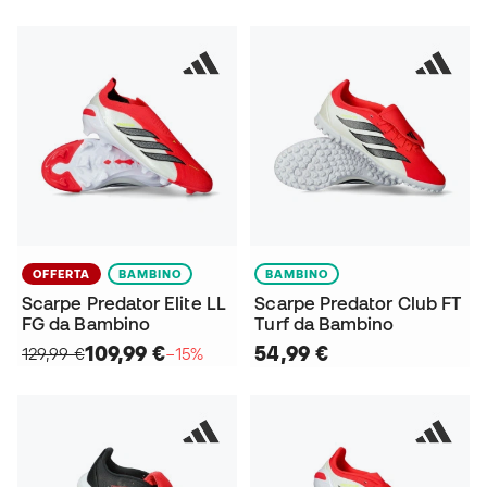
OFFERTA
BAMBINO
BAMBINO
Scarpe Predator Elite LL
Scarpe Predator Club FT
FG da Bambino
Turf da Bambino
109,99 €
54,99 €
129,99 €
−15%