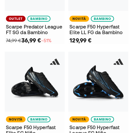
OUTLET
BAMBINO
NOVITÀ
BAMBINO
Scarpe Predator League
Scarpe F50 Hyperfast
FT SG da Bambino
Elite LL FG da Bambino
36,99 €
129,99 €
74,99 €
−51%
NOVITÀ
BAMBINO
NOVITÀ
BAMBINO
Scarpe F50 Hyperfast
Scarpe F50 Hyperfast
Elite FG Niño
League FG Niño