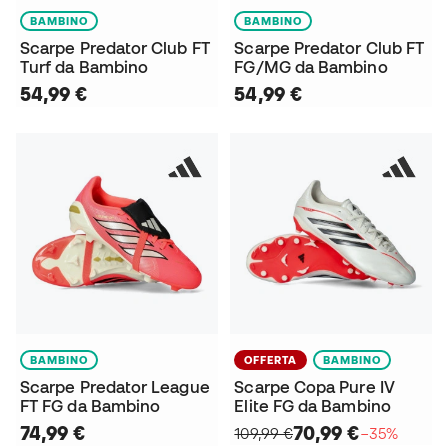
BAMBINO
BAMBINO
Scarpe Predator Club FT
Scarpe Predator Club FT
Turf da Bambino
FG/MG da Bambino
54,99 €
54,99 €
BAMBINO
OFFERTA
BAMBINO
Scarpe Predator League
Scarpe Copa Pure IV
FT FG da Bambino
Elite FG da Bambino
74,99 €
70,99 €
109,99 €
−35%