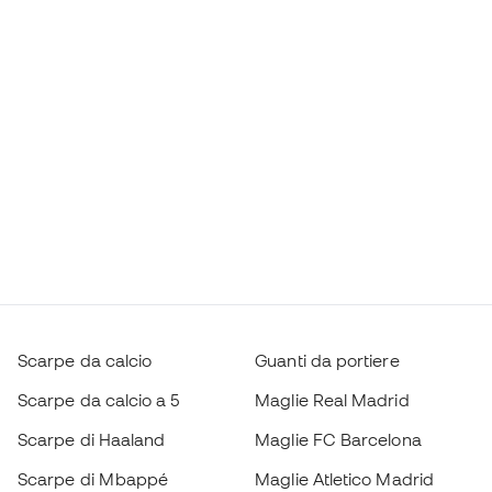
Scarpe da calcio
Guanti da portiere
Scarpe da calcio a 5
Maglie Real Madrid
Scarpe di Haaland
Maglie FC Barcelona
Scarpe di Mbappé
Maglie Atletico Madrid