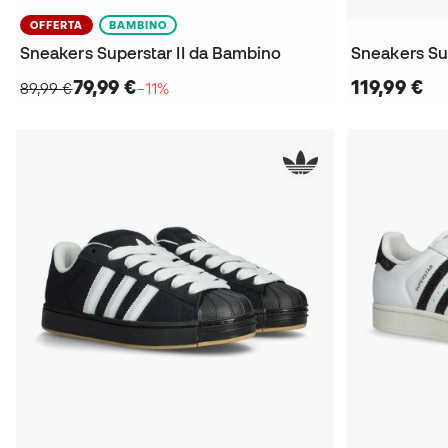
OFFERTA
BAMBINO
Sneakers Superstar II da Bambino
Sneakers Sup
79,99 €
119,99 €
89,99 €
−11%