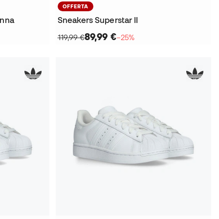
OFFERTA
onna
Sneakers Superstar II
89,99 €
119,99 €
−25%