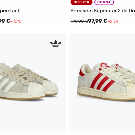
OFFERTA
DONNA
erstar II
Sneakers Superstar 2 da D
99 €
97,99 €
−15%
129,99 €
−25%