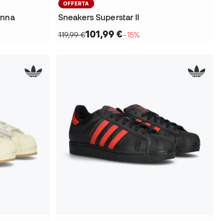
OFFERTA
onna
Sneakers Superstar II
101,99 €
119,99 €
−15%