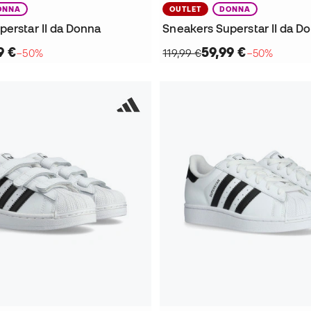
ONNA
OUTLET
DONNA
perstar II da Donna
Sneakers Superstar II da D
9 €
59,99 €
−50%
119,99 €
−50%