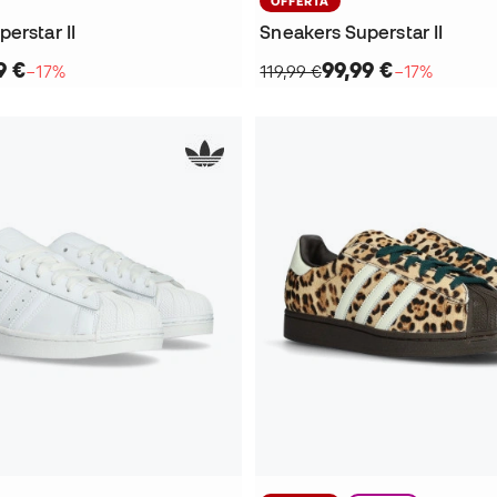
OFFERTA
erstar II
Sneakers Superstar II
9 €
99,99 €
−17%
119,99 €
−17%