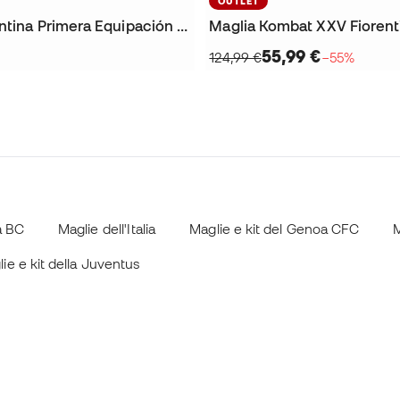
OUTLET
Maglia Fiorentina Primera Equipación 2026-2027
55,99 €
124,99 €
−55%
ta BC
Maglie dell'Italia
Maglie e kit del Genoa CFC
M
ie e kit della Juventus