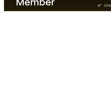
Member
Unis
Scarica adesso l'app per i
fanatici degli articoli da calcio
per vivere un'esperienza di
acquisto più veloce e comoda.