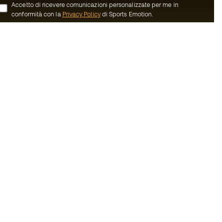
Accetto di ricevere comunicazioni personalizzate per me in
conformità con la
Privacy Policy
di Sports Emotion.
ion
#BeTheBest
member
Noi di Sports Emotion incoraggiamo la
cultura di una vita sportiva orientata ad
oi
ottenere la piena felicità dello sportivo
grazie ad un ecosistema creato attraverso
nerali d'acquisto
la specializzazione di ciascuna delle
marche appartenenti al gruppo.
ui Cookie
Vedi tutti i negozi
Basketball Emotion
Running Emotion