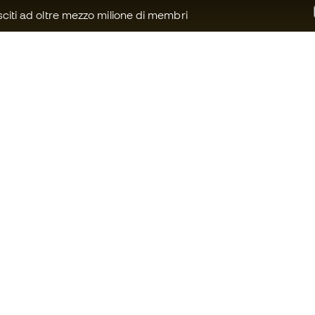
citi ad oltre mezzo milione di membri
Ti serve aiuto?
Fútbol Emot
Assistenza clienti
Community 
Cambi e resi
Lavora con n
Guida all'attrezzatura da calcio
Condizioni ge
Guida alle misure delle scarpe da
Informativa s
calcio
Privacy
Compliance
Avviso legale
Siti web internazionali di Fútbol
Emotion