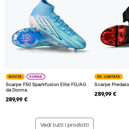
NOVITÀ
DONNA
ED. LIMITATA
Scarpe F50 Sparkfusion Elite FG/AG
Scarpe Predator
da Donna
289,99 €
289,99 €
adidas Chaos vs Control
Nike Break 'Em Pack
Nuove F50, Predator & Copa
Nuove Mercurial, Phantom & Tiempo
Vedi tutti i prodotti