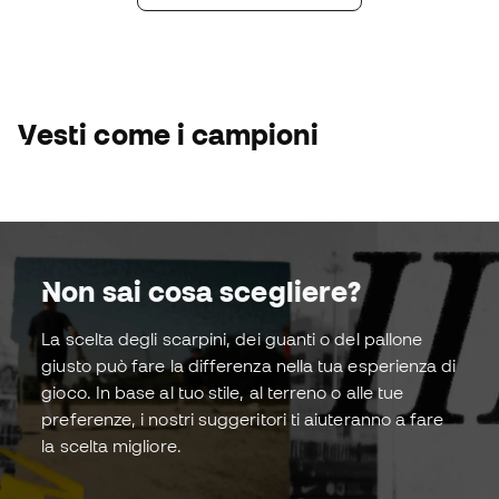
Vedi pack
Vedi pack
Jude Bellingham
adidas Predator FT
Acquista ora!
Vesti come i campioni
Non sai cosa scegliere?
La scelta degli scarpini, dei guanti o del pallone
Scarpe da
Guanti da
giusto può fare la differenza nella tua esperienza di
calcio
portier
gioco. In base al tuo stile, al terreno o alle tue
preferenze, i nostri suggeritori ti aiuteranno a fare
la scelta migliore.