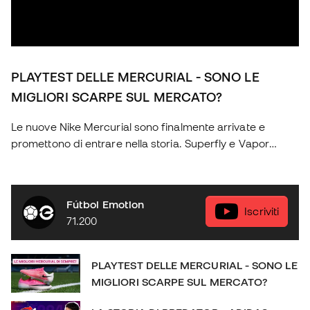
PLAYTEST DELLE MERCURIAL - SONO LE
MIGLIORI SCARPE SUL MERCATO?
Le nuove Nike Mercurial sono finalmente arrivate e
promettono di entrare nella storia. Superfly e Vapor
tornano con una generazione completamente rinnovata:
due scarpe diverse, pensate per offrire prestazioni
eccezionali e sensazioni uniche a ogni giocatore. Nel
Fútbol Emotion
video di oggi analizzeremo nel dettaglio tutte le novità, le
Iscriviti
71.200
differenze tra i due modelli e le tecnologie che le
rendono tra le scarpe più attese dell'anno. Non perdetevi
nulla sulle nuove Nike Mercurial! Diventa socio di Futbol
PLAYTEST DELLE MERCURIAL - SONO LE
Emotion: http://bit.ly/FEClub Scopri il negozio online:
MIGLIORI SCARPE SUL MERCATO?
https://www.futbolemotion.com/it SOCIAL: IG:
https://www.instagram.com/futbolemotionit/ FB: