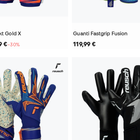
kt Gold X
Guanti Fastgrip Fusion
9 €
119,99 €
−30%