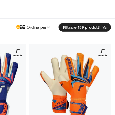
iore rispetto a quella della mano stessa.
Ordina per
Filtrare 159
prodotti