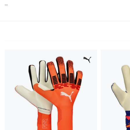
Il pollice è il più anatomico e stretto di tutti, quindi la se