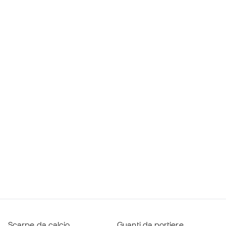
Scarpe da calcio
Guanti da portiere