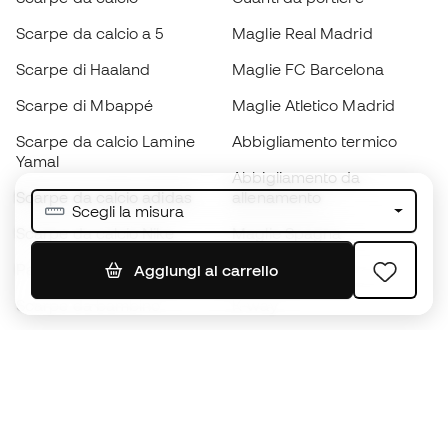
Scarpe da calcio a 5
Maglie Real Madrid
Scarpe di Haaland
Maglie FC Barcelona
Scarpe di Mbappé
Maglie Atletico Madrid
Scarpe da calcio Lamine
Abbigliamento termico
Yamal
Abbigliamento da
Scarpe da calcio adidas
allenamento
Scegli la misura
Scarpe da calcio Nike
Maglie Spagna
Palloni da calcio
Maglie da calcio
Aggiungi al carrello
Scarpe da bambino
K-way
Guanti da bambino
Parastinchi
Scarpe da bambino
Abbigliamento da portiere
Abbigliamento da bambino
Black Friday