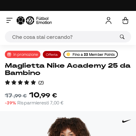
In promozione
Offerta
Fino a
33
Member Points
Maglietta Nike Academy 25 da
Bambino
(
7
)
10
,
99
€
17
,
99
€
-39%
Risparmieresti
7,00 €