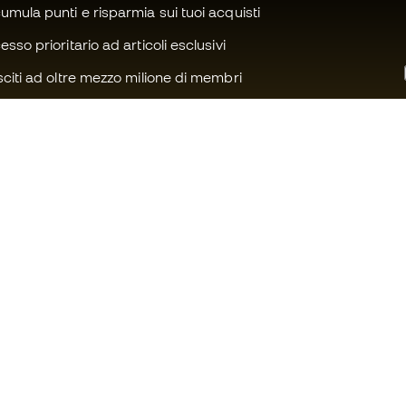
mula punti e risparmia sui tuoi acquisti
sso prioritario ad articoli esclusivi
citi ad oltre mezzo milione di membri
Ti serve aiuto?
Fútbol Emot
Assistenza clienti
Community 
Cambi e resi
Lavora con n
Guida all'attrezzatura da calcio
Condizioni ge
Guida alle misure delle scarpe da
Informativa s
calcio
Privacy
Compliance
Avviso legale