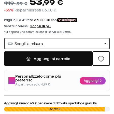
53
,
99
€
119
,
99
€
-55%
Risparmieresti
66,00 €
Scegli la misura
Aggiungi al carrello
Personalizzalo come più
preferisci
Aggiungi
A partire da solo 4,99 €
Aggiungi almeno
60 €
per avere diritto alla spedizione gratuita
0,00 €
+53,99 €