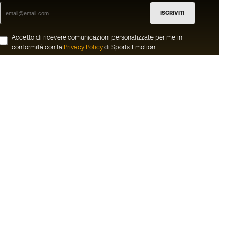
ISCRIVITI
Accetto di ricevere comunicazioni personalizzate per me in
conformità con la
Privacy Policy
di Sports Emotion.
ion
#BeTheBest
member
Noi di Sports Emotion incoraggiamo la
cultura di una vita sportiva orientata ad
oi
ottenere la piena felicità dello sportivo
grazie ad un ecosistema creato attraverso
nerali d'acquisto
la specializzazione di ciascuna delle
marche appartenenti al gruppo.
ui Cookie
Vedi tutti i negozi
Basketball Emotion