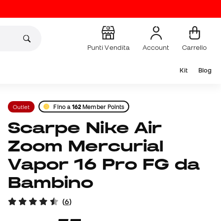
Punti Vendita
Account
Carrello
Kit
Blog
Outlet
Fino a
162
Member Points
Scarpe Nike Air
Zoom Mercurial
Vapor 16 Pro FG da
Bambino
(
6
)