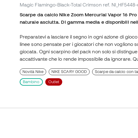
Magic Flamingo-Black-Total Crimson
ref. NI_HF5448
Scarpe da calcio Nike Zoom Mercurial Vapor 16 Pro F
naturale asciutta. Di gamma media e disponibili ne
Preparatevi a lasciare il segno in ogni azione di gioc
linee sono pensate per i giocatori che non vogliono so
giocata. Ogni scarpino del pack non solo si distingu
accattivante che lo rende impossibile da ignorare. Q
Novità Nike
NIKE SCARY GOOD
Scarpe da calcio con ta
Bambino
Outlet