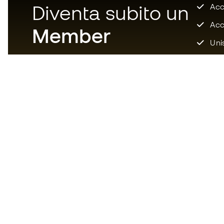
Diventa subito un
Accu
Acce
Member
Unis
Scarica adesso l'app per i
fanatici degli articoli da calcio
per vivere un'esperienza di
acquisto più veloce e comoda.