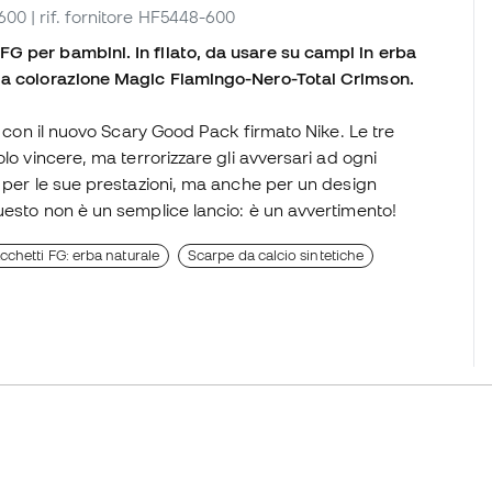
-600
| rif. fornitore HF5448-600
G per bambini. In filato, da usare su campi in erba
lla colorazione Magic Flamingo-Nero-Total Crimson.
o con il nuovo Scary Good Pack firmato Nike. Le tre
lo vincere, ma terrorizzare gli avversari ad ogni
e per le sue prestazioni, ma anche per un design
uesto non è un semplice lancio: è un avvertimento!
cchetti FG: erba naturale
Scarpe da calcio sintetiche