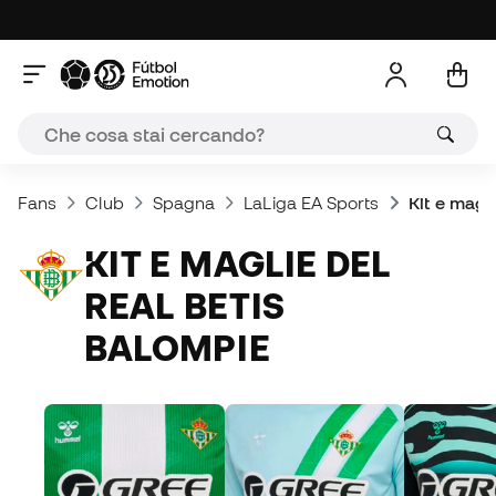
Fans
Club
Spagna
LaLiga EA Sports
Kit e magl
KIT E MAGLIE DEL
REAL BETIS
BALOMPIE