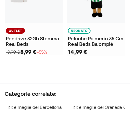
OUTLET
NEONATO
Pendrive 32Gb Stemma
Peluche Palmerín 35 Cm
Real Betis
Real Betis Balompié
8,99 €
14,99 €
19,99 €
−55%
Categorie correlate:
Kit e maglie del Barcellona
Kit e maglie del Granada CF