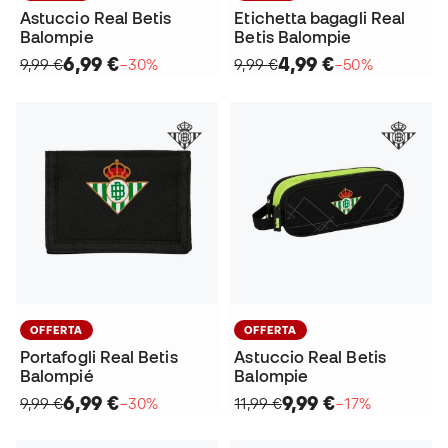
Astuccio Real Betis
Etichetta bagagli Real
Balompie
Betis Balompie
6,99 €
4,99 €
9,99 €
−30%
9,99 €
−50%
OFFERTA
OFFERTA
Portafogli Real Betis
Astuccio Real Betis
Balompié
Balompie
6,99 €
9,99 €
9,99 €
−30%
11,99 €
−17%