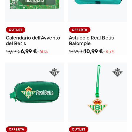
OUTLET
OFFERTA
Calendario dell'Avvento
Astuccio Real Betis
del Betis
Balompie
6,99 €
10,99 €
19,99 €
−65%
19,99 €
−45%
OFFERTA
OUTLET