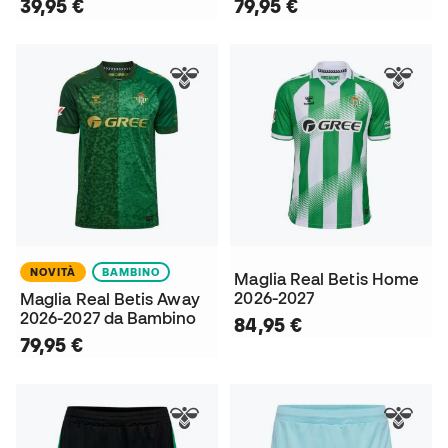
39,95 €
79,95 €
NOVITÀ
BAMBINO
Maglia Real Betis Home
2026-2027
Maglia Real Betis Away
2026-2027 da Bambino
84,95 €
79,95 €