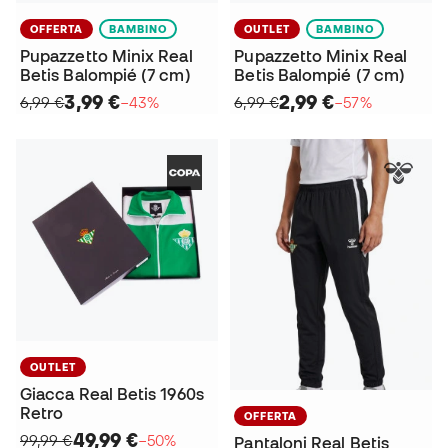
OFFERTA
BAMBINO
OUTLET
BAMBINO
Pupazzetto Minix Real
Pupazzetto Minix Real
Betis Balompié (7 cm)
Betis Balompié (7 cm)
3,99 €
2,99 €
6,99 €
−43%
6,99 €
−57%
OUTLET
Giacca Real Betis 1960s
Retro
OFFERTA
49,99 €
99,99 €
−50%
Pantaloni Real Betis