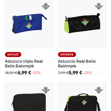
OUTLET
OFFERTA
Astuccio triplo Real
Astuccio Real Betis
Betis Balompié
Balómpie
6,99 €
5,99 €
14,99 €
−53%
7,99 €
−25%