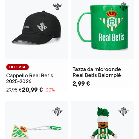
OFFERTA
Tazza da microonde
Real Betis Balompié
Cappello Real Betis
2025-2026
2,99 €
20,99 €
29,95 €
−30%