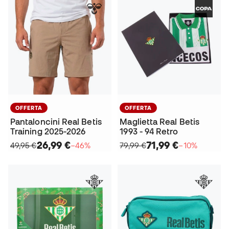
OFFERTA
OFFERTA
Pantaloncini Real Betis
Maglietta Real Betis
Training 2025-2026
1993 - 94 Retro
26,99 €
71,99 €
49,95 €
−46%
79,99 €
−10%