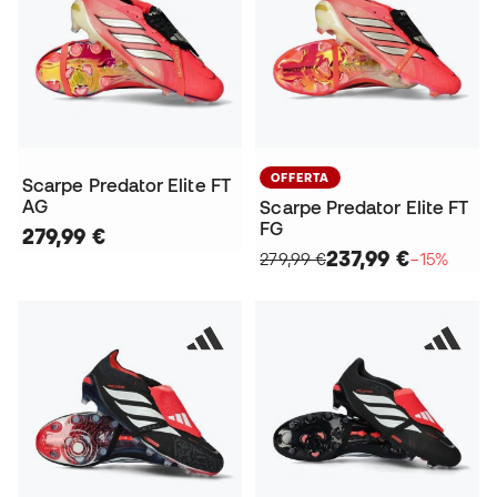
OFFERTA
Scarpe Predator Elite FT
AG
Scarpe Predator Elite FT
FG
279,99 €
237,99 €
279,99 €
−15%