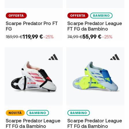
OFFERTA
OFFERTA
BAMBINO
Scarpe Predator Pro FT
Scarpe Predator League
FG
FT FG da Bambino
119,99 €
55,99 €
159,99 €
−25%
74,99 €
−25%
NOVITÀ
BAMBINO
BAMBINO
Scarpe Predator League
Scarpe Predator League
FT FG da Bambino
FT FG da Bambino