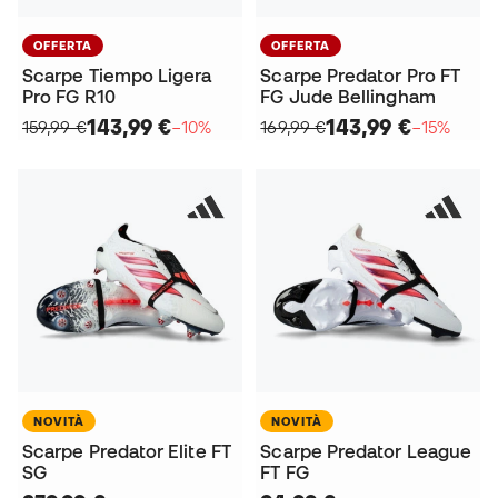
OFFERTA
OFFERTA
Scarpe Tiempo Ligera
Scarpe Predator Pro FT
Pro FG R10
FG Jude Bellingham
143,99 €
143,99 €
159,99 €
−10%
169,99 €
−15%
NOVITÀ
NOVITÀ
Scarpe Predator Elite FT
Scarpe Predator League
SG
FT FG