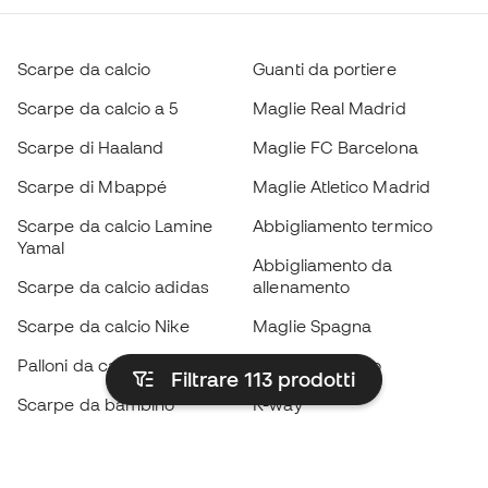
Scarpe da calcio
Guanti da portiere
Scarpe da calcio a 5
Maglie Real Madrid
Scarpe di Haaland
Maglie FC Barcelona
Scarpe di Mbappé
Maglie Atletico Madrid
Scarpe da calcio Lamine
Abbigliamento termico
Yamal
Abbigliamento da
Scarpe da calcio adidas
allenamento
Scarpe da calcio Nike
Maglie Spagna
Palloni da calcio
Maglie da calcio
Filtrare 113
prodotti
Scarpe da bambino
K-way
Guanti da bambino
Parastinchi
Scarpe da bambino
Abbigliamento da portiere