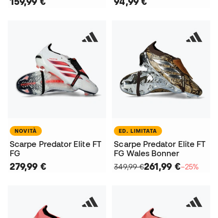
159,99 €
94,99 €
NOVITÀ
ED. LIMITATA
Scarpe Predator Elite FT
Scarpe Predator Elite FT
FG
FG Wales Bonner
279,99 €
261,99 €
349,99 €
−25%