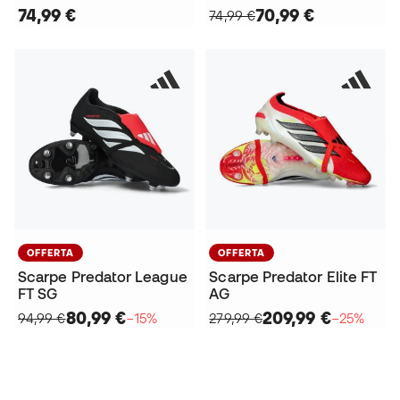
74,99 €
70,99 €
74,99 €
OFFERTA
OFFERTA
Scarpe Predator League
Scarpe Predator Elite FT
FT SG
AG
80,99 €
209,99 €
94,99 €
−15%
279,99 €
−25%