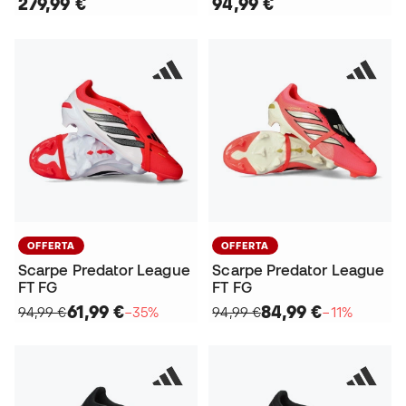
279,99 €
94,99 €
OFFERTA
OFFERTA
Scarpe Predator League
Scarpe Predator League
FT FG
FT FG
61,99 €
84,99 €
94,99 €
−35%
94,99 €
−11%