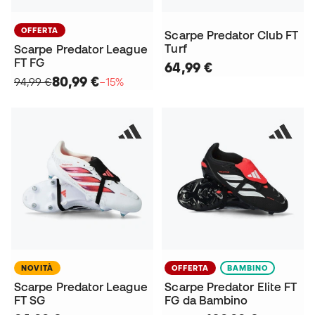
OFFERTA
Scarpe Predator Club FT
Turf
Scarpe Predator League
FT FG
64,99 €
80,99 €
94,99 €
−15%
NOVITÀ
OFFERTA
BAMBINO
Scarpe Predator League
Scarpe Predator Elite FT
FT SG
FG da Bambino