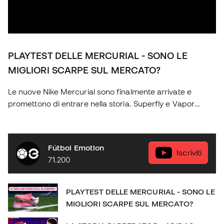
PLAYTEST DELLE MERCURIAL - SONO LE
MIGLIORI SCARPE SUL MERCATO?
Le nuove Nike Mercurial sono finalmente arrivate e
promettono di entrare nella storia. Superfly e Vapor
tornano con una generazione completamente rinnovata:
due scarpe diverse, pensate per offrire prestazioni
eccezionali e sensazioni uniche a ogni giocatore. Nel
Fútbol Emotion
video di oggi analizzeremo nel dettaglio tutte le novità, le
Iscriviti
71.200
differenze tra i due modelli e le tecnologie che le
rendono tra le scarpe più attese dell'anno. Non perdetevi
nulla sulle nuove Nike Mercurial! Diventa socio di Futbol
PLAYTEST DELLE MERCURIAL - SONO LE
Emotion: http://bit.ly/FEClub Scopri il negozio online:
MIGLIORI SCARPE SUL MERCATO?
https://www.futbolemotion.com/it SOCIAL: IG:
https://www.instagram.com/futbolemotionit/ FB: