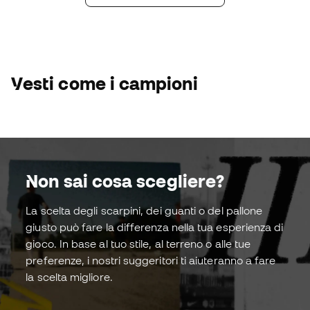
Vedi pack
Vedi pack
Jude Bellingham
adidas Predator FT
Acquista ora!
Vesti come i campioni
Non sai cosa scegliere?
La scelta degli scarpini, dei guanti o del pallone
Scarpe da
Guanti da
giusto può fare la differenza nella tua esperienza di
calcio
portier
gioco. In base al tuo stile, al terreno o alle tue
preferenze, i nostri suggeritori ti aiuteranno a fare
la scelta migliore.