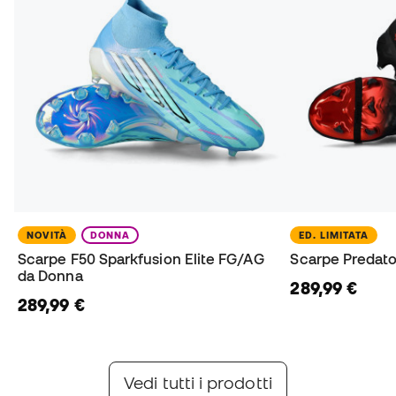
NOVITÀ
DONNA
ED. LIMITATA
Scarpe F50 Sparkfusion Elite FG/AG
Scarpe Predator
da Donna
289,99 €
289,99 €
adidas Chaos vs Control
Nike Break 'Em Pack
Nuove F50, Predator & Copa
Nuove Mercurial, Phantom & Tiempo
Vedi tutti i prodotti