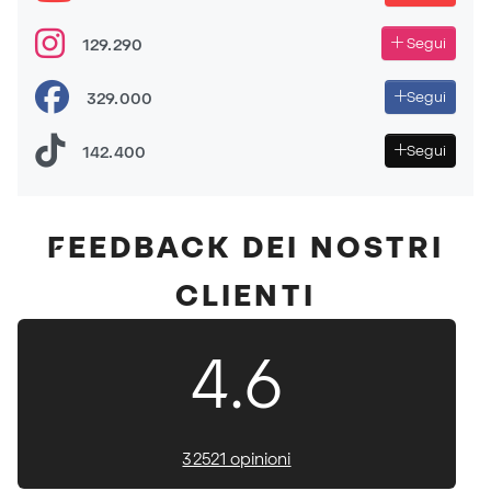
129.290
Segui
TOP 5 MIGLIORI GUANTI DEL 2025!
329.000
Segui
142.400
Segui
FEEDBACK DEI NOSTRI
CLIENTI
4.6
32521 opinioni