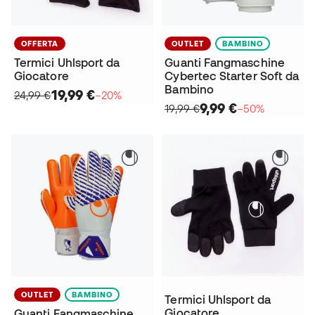
OFFERTA
OUTLET
BAMBINO
Termici Uhlsport da
Guanti Fangmaschine
Giocatore
Cybertec Starter Soft da
Bambino
19,99 €
24,99 €
−20%
9,99 €
19,99 €
−50%
OUTLET
BAMBINO
Termici Uhlsport da
Giocatore
Guanti Fangmaschine