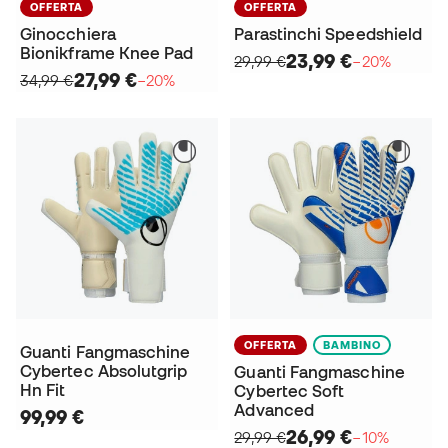
OFFERTA
OFFERTA
Ginocchiera
Parastinchi Speedshield
Bionikframe Knee Pad
23,99 €
29,99 €
−20%
27,99 €
34,99 €
−20%
OFFERTA
BAMBINO
Guanti Fangmaschine
Cybertec Absolutgrip
Guanti Fangmaschine
Hn Fit
Cybertec Soft
Advanced
99,99 €
26,99 €
29,99 €
−10%