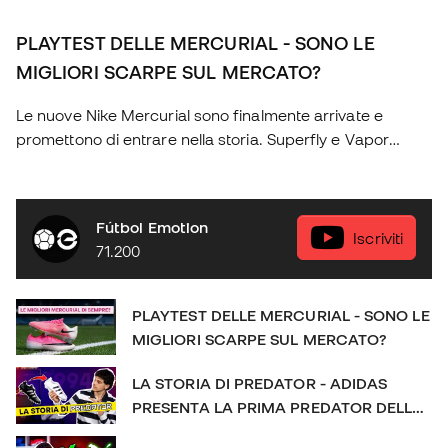
PLAYTEST DELLE MERCURIAL - SONO LE
MIGLIORI SCARPE SUL MERCATO?
Le nuove Nike Mercurial sono finalmente arrivate e
promettono di entrare nella storia. Superfly e Vapor
tornano con una generazione completamente rinnovata:
due scarpe diverse, pensate per offrire prestazioni
eccezionali e sensazioni uniche a ogni giocatore. Nel
Fútbol Emotion
video di oggi analizzeremo nel dettaglio tutte le novità, le
Iscriviti
71.200
differenze tra i due modelli e le tecnologie che le
rendono tra le scarpe più attese dell'anno. Non perdetevi
nulla sulle nuove Nike Mercurial! Diventa socio di Futbol
PLAYTEST DELLE MERCURIAL - SONO LE
Emotion: http://bit.ly/FEClub Scopri il negozio online:
MIGLIORI SCARPE SUL MERCATO?
https://www.futbolemotion.com/it SOCIAL: IG:
https://www.instagram.com/futbolemotionit/ FB:
LA STORIA DI PREDATOR - ADIDAS
https://www.facebook.com/futbolemotionit/
PRESENTA LA PRIMA PREDATOR DELLA
#FutbolEmotion #mercurial #nikefoo
STORIA