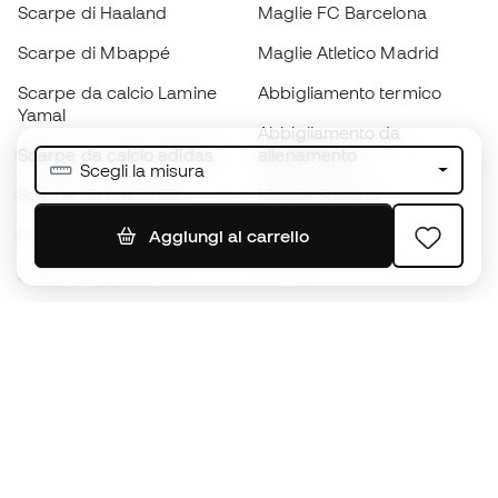
Scarpe di Haaland
Maglie FC Barcelona
Scarpe di Mbappé
Maglie Atletico Madrid
Scarpe da calcio Lamine
Abbigliamento termico
Yamal
Abbigliamento da
Scarpe da calcio adidas
allenamento
Scegli la misura
Scarpe da calcio Nike
Maglie Spagna
Palloni da calcio
Maglie da calcio
Aggiungi al carrello
Scarpe da bambino
K-way
Guanti da bambino
Parastinchi
Scarpe da bambino
Abbigliamento da portiere
Abbigliamento da bambino
Black Friday