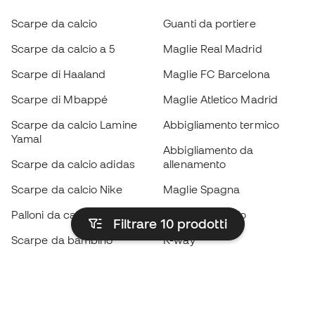
Scarpe da calcio
Guanti da portiere
Scarpe da calcio a 5
Maglie Real Madrid
Scarpe di Haaland
Maglie FC Barcelona
Scarpe di Mbappé
Maglie Atletico Madrid
Scarpe da calcio Lamine
Abbigliamento termico
Yamal
Abbigliamento da
Scarpe da calcio adidas
allenamento
Scarpe da calcio Nike
Maglie Spagna
Palloni da calcio
Maglie da calcio
Filtrare 10
prodotti
Scarpe da bambino
K-way
Guanti da bambino
Parastinchi
Scarpe da bambino
Abbigliamento da portiere