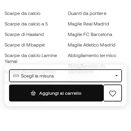
Scarpe da calcio
Guanti da portiere
Scarpe da calcio a 5
Maglie Real Madrid
Scarpe di Haaland
Maglie FC Barcelona
Scarpe di Mbappé
Maglie Atletico Madrid
Scarpe da calcio Lamine
Abbigliamento termico
Yamal
Abbigliamento da
Scarpe da calcio adidas
allenamento
Scegli la misura
Scarpe da calcio Nike
Maglie Spagna
Palloni da calcio
Maglie da calcio
Aggiungi al carrello
Scarpe da bambino
K-way
Guanti da bambino
Parastinchi
Scarpe da bambino
Abbigliamento da portiere