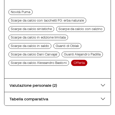
Novità Puma
Scarpe da calcio con tacchetti FG: erba naturale
Scarpe da calcio sintetiche
Scarpe da calcio con calzino
Scarpe da calcio in edizione limitata
Scarpe da calcio in saldo
Guanti di Oblak
Scarpe da calcio Dani Carvajal
Guanti Alejandro Padilla
Scarpe da calcio Alessandro Bastoni
Offerta
Valutazione personale (2)
Tabella comparativa