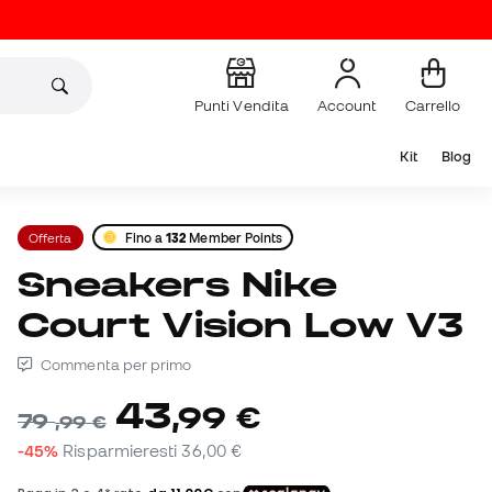
Punti Vendita
Account
Carrello
Kit
Blog
Offerta
Fino a
132
Member Points
Sneakers Nike
Court Vision Low V3
Commenta per primo
43
,
99
€
79
,
99
€
-45%
Risparmieresti
36,00 €