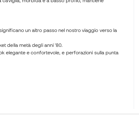
a caviglia, morbida e a basso profilo, mantiene
ignificano un altro passo nel nostro viaggio verso la
et della metà degli anni '80.
ook elegante e confortevole, e perforazioni sulla punta