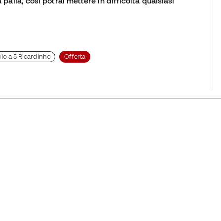
 palla, così potrai mettere in difficoltà qualsiasi
io a 5 Ricardinho
Offerta