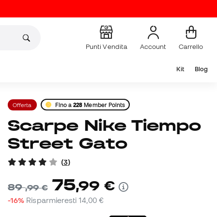
Punti Vendita
Account
Carrello
Kit
Blog
Offerta
Fino a
228
Member Points
Scarpe Nike Tiempo
Street Gato
(
3
)
75
,
99
€
89
,
99
€
-16%
Risparmieresti
14,00 €