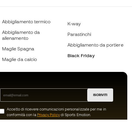
Abbigliamento termico
K-way
Abbigliamento da
Parastinchi
allenamento
Abbigliamento da portiere
Maglie Spagna
Black Friday
Maglie da calcio
ISCRIVITI
Accetto di ricevere comunicazioni personalizzate per me in
conformità con la
Privacy Policy
di Sports Emotion.