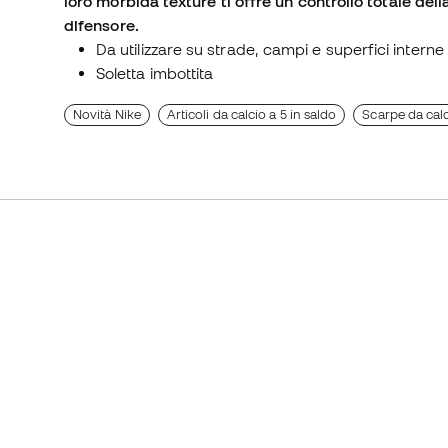
loro morbida texture ti offre un controllo totale della
difensore.
Da utilizzare su strade, campi e superfici interne
Soletta imbottita
Novità Nike
Articoli da calcio a 5 in saldo
Scarpe da calc