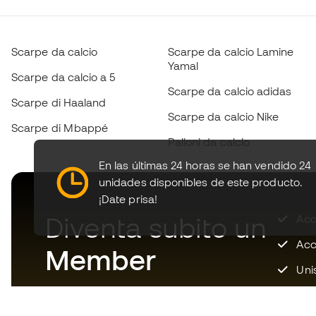
Scarpe da calcio
Scarpe da calcio Lamine
Yamal
Scarpe da calcio a 5
Scarpe da calcio adidas
Scarpe di Haaland
Scarpe da calcio Nike
Scarpe di Mbappé
Palloni da calcio
En las últimas 24 horas se han vendido 24
unidades disponibles de este producto.
¡Date prisa!
Diventa subito un
Accu
Acce
Member
Unis