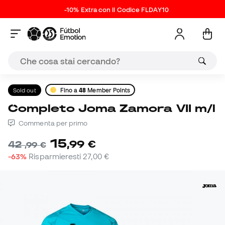
-10% Extra con il Codice FLDAY10
Sold out
Fino a
48
Member Points
Completo Joma Zamora VII m/l
Commenta per primo
15
,
99
€
42
,
99
€
-63%
Risparmieresti
27,00 €