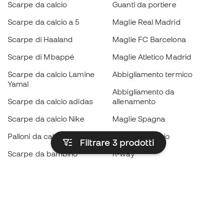
Scarpe da calcio
Guanti da portiere
Scarpe da calcio a 5
Maglie Real Madrid
Scarpe di Haaland
Maglie FC Barcelona
Scarpe di Mbappé
Maglie Atletico Madrid
Scarpe da calcio Lamine
Abbigliamento termico
Yamal
Abbigliamento da
Scarpe da calcio adidas
allenamento
Scarpe da calcio Nike
Maglie Spagna
Palloni da calcio
Maglie da calcio
Filtrare 3
prodotti
Scarpe da bambino
K-way
Guanti da bambino
Parastinchi
Scarpe da bambino
Abbigliamento da portiere
Abbigliamento da bambino
Black Friday