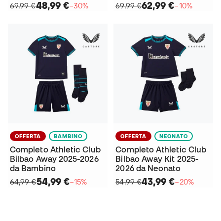
48,99 €
62,99 €
69,99 €
−30%
69,99 €
−10%
OFFERTA
BAMBINO
OFFERTA
NEONATO
Completo Athletic Club
Completo Athletic Club
Bilbao Away 2025-2026
Bilbao Away Kit 2025-
da Bambino
2026 da Neonato
54,99 €
43,99 €
64,99 €
−15%
54,99 €
−20%