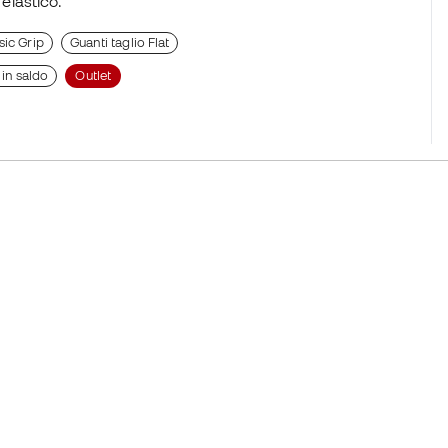
 elastico.
sic Grip
Guanti taglio Flat
 in saldo
Outlet