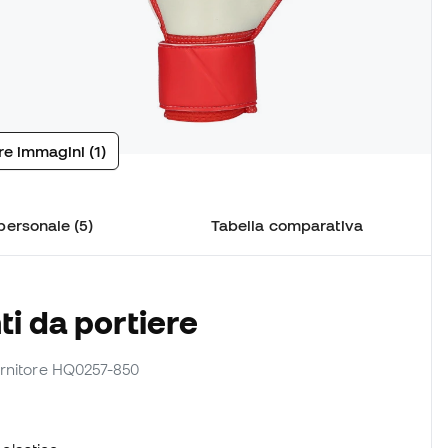
tre immagini (1)
personale (5)
Tabella comparativa
i da portiere
 fornitore HQ0257-850
.