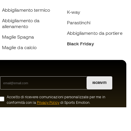
Abbigliamento termico
K-way
Abbigliamento da
Parastinchi
allenamento
Abbigliamento da portiere
Maglie Spagna
Black Friday
Maglie da calcio
ISCRIVITI
Accetto di ricevere comunicazioni personalizzate per me in
conformità con la
Privacy Policy
di Sports Emotion.