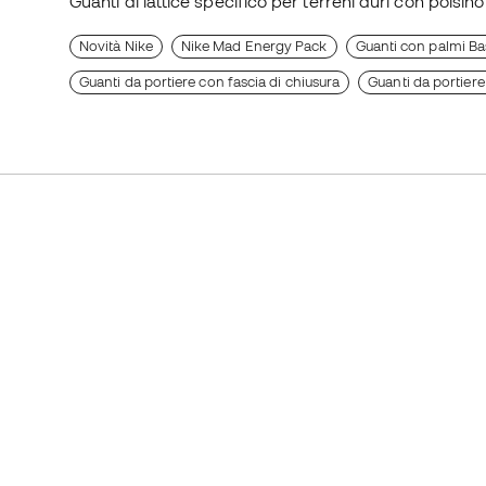
Guanti di lattice specifico per terreni duri con polsino
Novità Nike
Nike Mad Energy Pack
Guanti con palmi Ba
Guanti da portiere con fascia di chiusura
Guanti da portiere