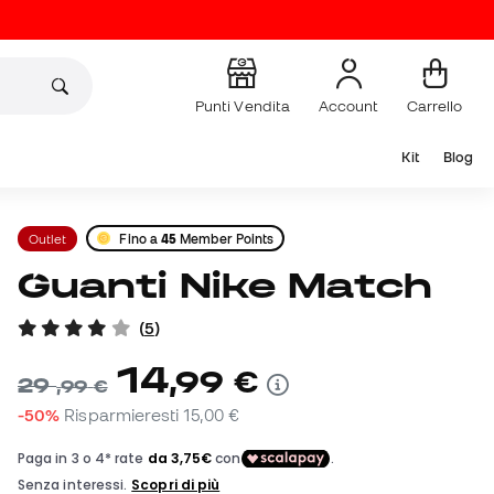
Punti Vendita
Account
Carrello
Kit
Blog
Outlet
Fino a
45
Member Points
Guanti Nike Match
(
5
)
14
,
99
€
29
,
99
€
-50%
Risparmieresti
15,00 €