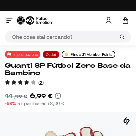
In promozione
Outlet
Fino a
21
Member Points
Guanti SP Fútbol Zero Base da
Bambino
(
2
)
6
,
99
€
14
,
99
€
-53%
Risparmieresti
8,00 €