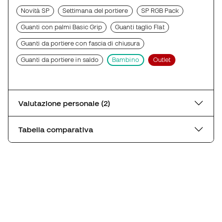
Novità SP
Settimana del portiere
SP RGB Pack
Guanti con palmi Basic Grip
Guanti taglio Flat
Guanti da portiere con fascia di chiusura
Guanti da portiere in saldo
Bambino
Outlet
Valutazione personale (2)
Tabella comparativa