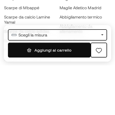
Scarpe di Mbappé
Maglie Atletico Madrid
Scarpe da calcio Lamine
Abbigliamento termico
Yamal
Abbigliamento da
Scarpe da calcio adidas
allenamento
Scegli la misura
Scarpe da calcio Nike
Maglie Spagna
Palloni da calcio
Maglie da calcio
Aggiungi al carrello
Scarpe da bambino
K-way
Guanti da bambino
Parastinchi
Scarpe da bambino
Abbigliamento da portiere
Abbigliamento da bambino
Black Friday
Diventa subito un