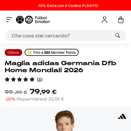
-10% Extra con il Codice FLDAY10
Offerta
Fino a
240
Member Points
Maglia adidas Germania Dfb
Home Mondiali 2026
(
3
)
79
,
99
€
99
,
99
€
-20%
Risparmieresti
20,00 €