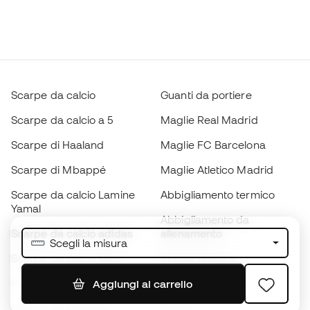
Scarpe da calcio
Guanti da portiere
Scarpe da calcio a 5
Maglie Real Madrid
Scarpe di Haaland
Maglie FC Barcelona
Scarpe di Mbappé
Maglie Atletico Madrid
Scarpe da calcio Lamine
Abbigliamento termico
Yamal
Abbigliamento da
Scarpe da calcio adidas
allenamento
Scegli la misura
Scarpe da calcio Nike
Maglie Spagna
Palloni da calcio
Maglie da calcio
Aggiungi al carrello
Scarpe da bambino
K-way