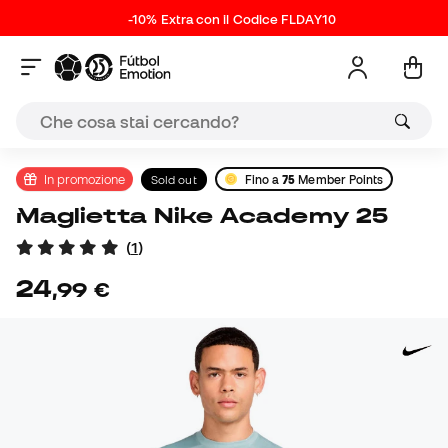
-10% Extra con il Codice FLDAY10
In promozione
Sold out
Fino a
75
Member Points
Maglietta Nike Academy 25
(
1
)
24
,
99
€