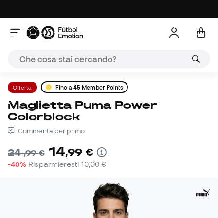
Offerta
Fino a
45
Member Points
Maglietta Puma Power
Colorblock
Commenta per primo
14
,
99
€
24
,
99
€
-40%
Risparmieresti
10,00 €