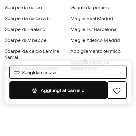
Scarpe da calcio
Guanti da portiere
Scarpe da calcio a 5
Maglie Real Madrid
Scarpe di Haaland
Maglie FC Barcelona
Scarpe di Mbappé
Maglie Atletico Madrid
Scarpe da calcio Lamine
Abbigliamento termico
Yamal
Abbigliamento da
Scarpe da calcio adidas
allenamento
Scegli la misura
Scarpe da calcio Nike
Maglie Spagna
Palloni da calcio
Maglie da calcio
Aggiungi al carrello
Scarpe da bambino
K-way
Guanti da bambino
Parastinchi
Scarpe da bambino
Abbigliamento da portiere
Abbigliamento da bambino
Black Friday