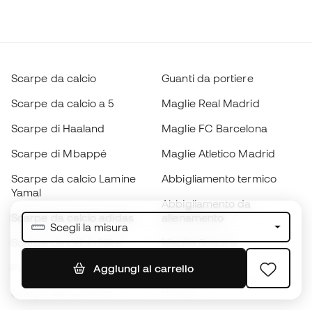
Scarpe da calcio
Guanti da portiere
Scarpe da calcio a 5
Maglie Real Madrid
Scarpe di Haaland
Maglie FC Barcelona
Scarpe di Mbappé
Maglie Atletico Madrid
Scarpe da calcio Lamine
Abbigliamento termico
Yamal
Abbigliamento da
Scarpe da calcio adidas
allenamento
Scegli la misura
Scarpe da calcio Nike
Maglie Spagna
Palloni da calcio
Maglie da calcio
Aggiungi al carrello
Scarpe da bambino
K-way