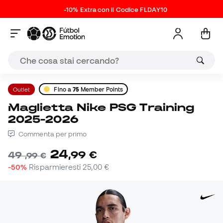
-10% Extra con il Codice FLDAY10
Outlet
Fino a
75
Member Points
Maglietta Nike PSG Training
2025-2026
Commenta per primo
24
,
99
€
49
,
99
€
-50%
Risparmieresti
25,00 €