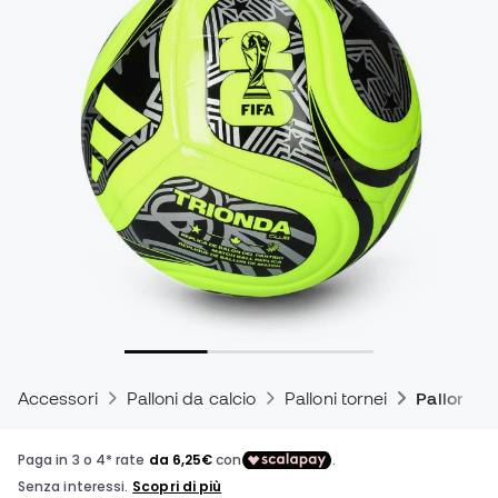
Accessori
Palloni da calcio
Palloni tornei
Palloni Mo