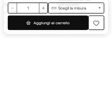
Scarpe da calcio adidas
allenamento
Scegli la misura
Scarpe da calcio Nike
Maglie Spagna
Palloni da calcio
Maglie da calcio
Aggiungi al carrello
Scarpe da bambino
K-way
Guanti da bambino
Parastinchi
Scarpe da bambino
Abbigliamento da portiere
Abbigliamento da bambino
Black Friday
Diventa subito un
Member
Accumula punti e risparmia sui tuoi acquisti