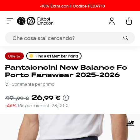
-10% Extra con il Codice FLDAY10
Offerta
Fino a
81
Member Points
Pantaloncini New Balance Fc
Porto Fanswear 2025-2026
Commenta per primo
26
,
99
€
49
,
99
€
-46%
Risparmieresti
23,00 €