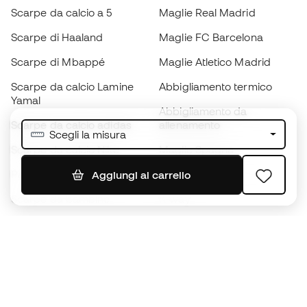
Scarpe da calcio a 5
Maglie Real Madrid
Scarpe di Haaland
Maglie FC Barcelona
Scarpe di Mbappé
Maglie Atletico Madrid
Scarpe da calcio Lamine
Abbigliamento termico
Yamal
Abbigliamento da
Scarpe da calcio adidas
allenamento
Scegli la misura
Scarpe da calcio Nike
Maglie Spagna
Palloni da calcio
Maglie da calcio
Aggiungi al carrello
Scarpe da bambino
K-way
Guanti da bambino
Parastinchi
Scarpe da bambino
Abbigliamento da portiere
Abbigliamento da bambino
Black Friday