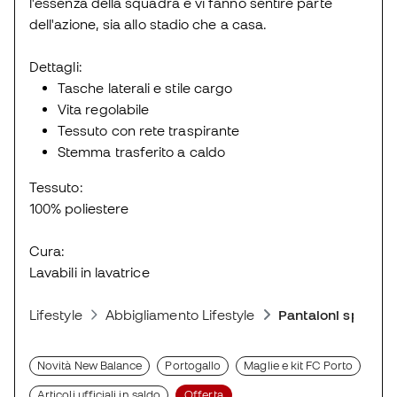
l'essenza della squadra e vi fanno sentire parte
dell'azione, sia allo stadio che a casa.
Dettagli:
Tasche laterali e stile cargo
Vita regolabile
Tessuto con rete traspirante
Stemma trasferito a caldo
Tessuto:
100% poliestere
Cura:
Lavabili in lavatrice
Lifestyle
Abbigliamento Lifestyle
Pantaloni sportivi
Novità New Balance
Portogallo
Maglie e kit FC Porto
Articoli ufficiali in saldo
Offerta