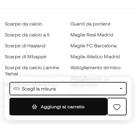
Scarpe da calcio
Guanti da portiere
Scarpe da calcio a 5
Maglie Real Madrid
Scarpe di Haaland
Maglie FC Barcelona
Scarpe di Mbappé
Maglie Atletico Madrid
Scarpe da calcio Lamine
Abbigliamento termico
Yamal
Abbigliamento da
Scarpe da calcio adidas
allenamento
Scegli la misura
Scarpe da calcio Nike
Maglie Spagna
Palloni da calcio
Maglie da calcio
Aggiungi al carrello
Scarpe da bambino
K-way
Guanti da bambino
Parastinchi