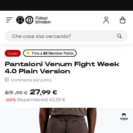
Outlet
Fino a
84
Member Points
Pantaloni Venum Fight Week
4.0 Plain Version
Commenta per primo
27
,
99
€
69
,
99
€
-60%
Risparmieresti
42,00 €