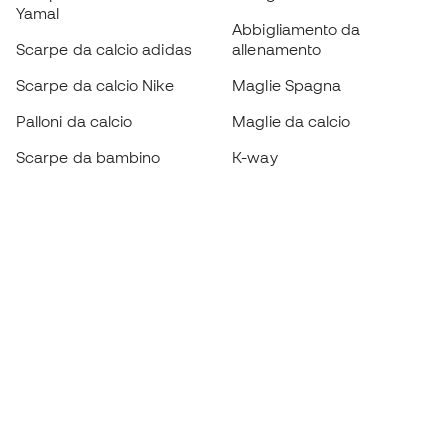
Yamal
Abbigliamento da
Scarpe da calcio adidas
allenamento
Scarpe da calcio Nike
Maglie Spagna
Palloni da calcio
Maglie da calcio
Scarpe da bambino
K-way
Guanti da bambino
Parastinchi
Scarpe da bambino
Abbigliamento da portiere
Abbigliamento da bambino
Black Friday
Diventa subito un
Member
Accumula punti e risparmia sui tuoi acquisti