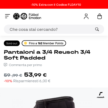
-10% Extra con il Codice FLDAY10
Sold out
Fino a
162
Member Points
Pantaloni a 3/4 Reusch 3/4
Soft Padded
Commenta per primo
53
,
99
€
59
,
99
€
-10%
Risparmieresti
6,00 €