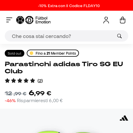
-10% Extra con il Codice FLDAY10
Sold out
Fino a
21
Member Points
Parastinchi adidas Tiro SG EU
Club
(
2
)
6
,
99
€
12
,
99
€
-46%
Risparmieresti
6,00 €