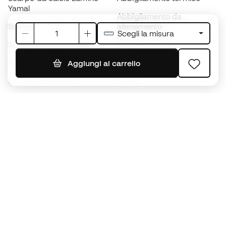
Yamal
Abbigliamento da
Scarpe da calcio adidas
allenamento
Scegli la misura
Scarpe da calcio Nike
Maglie Spagna
Palloni da calcio
Maglie da calcio
Aggiungi al carrello
Scarpe da bambino
K-way
Guanti da bambino
Parastinchi
Scarpe da bambino
Abbigliamento da portiere
Abbigliamento da bambino
Black Friday
Diventa subito un
Member