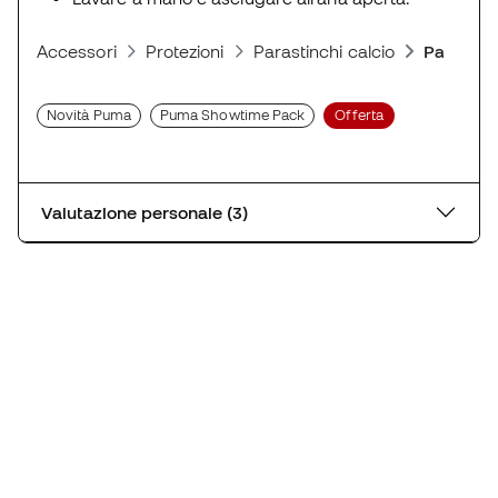
Accessori
Protezioni
Parastinchi calcio
Parastin
Novità Puma
Puma Showtime Pack
Offerta
Valutazione personale (3)