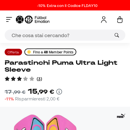
-10% Extra con il Codice FLDAY10
Offerta
Fino a
48
Member Points
Parastinchi Puma Ultra Light
Sleeve
(
3
)
15
,
99
€
17
,
99
€
-11%
Risparmieresti
2,00 €