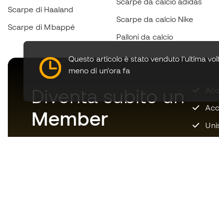
Scarpe da calcio adidas
Scarpe di Haaland
Scarpe da calcio Nike
Scarpe di Mbappé
Palloni da calcio
Questo articolo è stato venduto l'ultima vol
meno di un'ora fa
Diventa subito un
Accu
Acce
Member
Unis
Scarica adesso l'app per i
fanatici degli articoli da calcio