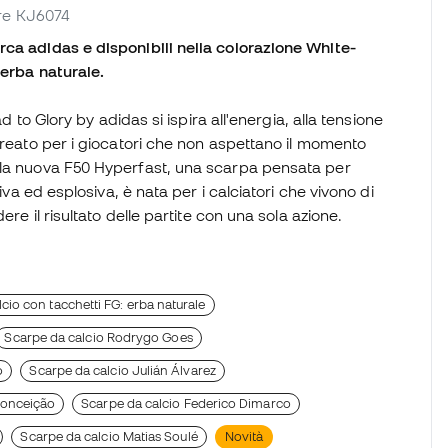
tore KJ6074
rca adidas e disponibili nella colorazione White-
 erba naturale.
d to Glory by adidas si ispira all'energia, alla tensione
creato per i giocatori che non aspettano il momento
 la nuova F50 Hyperfast, una scarpa pensata per
iva ed esplosiva, è nata per i calciatori che vivono di
re il risultato delle partite con una sola azione.
cio con tacchetti FG: erba naturale
Scarpe da calcio Rodrygo Goes
o
Scarpe da calcio Julián Álvarez
Conceição
Scarpe da calcio Federico Dimarco
Scarpe da calcio Matias Soulé
Novità