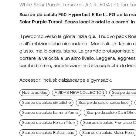
White-Solar Purple-Tursol
ref. AD_KJ6074
| rif. forni
Scarpe da calcio F50 Hyperfast Elite LL FG della ma
Solar Purple-Tursol. Senza lacci e adatte a campi in
Il percorso verso la gloria inizia qui. Il nuovo pack Roa
e all’ambizione che circondano i Mondiali. Un lancio 
giusto, ma lo conquistano. La grande protagonista è
portare la velocità a un altro livello. Leggera, aggress
cambi di ritmo, accelerazioni e della capacità di decide
Accessori inclusi: calzascarpe e gymsack.
Novità adidas
ADIDAS NEW COLLECTION
Scarpe da cal
Scarpe da calcio sintetiche
Scarpe da calcio senza lacci
Scarpe da calcio Lamine Yamal
Scarpe da calcio Dani Olm
Scarpe da calcio Kenan Yildiz
Scarpe da calcio Francisco 
Scarpe da calcio Rafael Leão
Scarpe da calcio Moise Kean