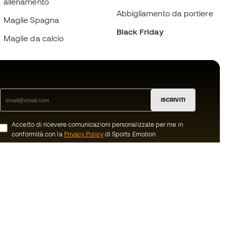
allenamento
Abbigliamento da portiere
Maglie Spagna
Black Friday
Maglie da calcio
ISCRIVITI
Accetto di ricevere comunicazioni personalizzate per me in
conformità con la
Privacy Policy
di Sports Emotion.
ion
#BeTheBest
member
Noi di Sports Emotion incoraggiamo la
cultura di una vita sportiva orientata ad