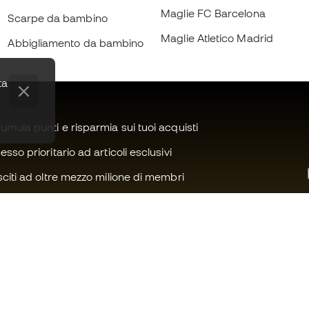
Maglie FC Barcelona
Scarpe da bambino
Maglie Atletico Madrid
Abbigliamento da bambino
ta
mula punti e risparmia sui tuoi acquisti
sso prioritario ad articoli esclusivi
citi ad oltre mezzo milione di membri
Ti serve aiuto?
Fútbol Emot
Assistenza clienti
Community 