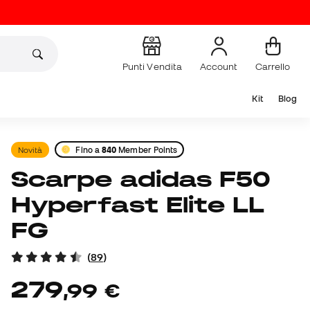
Punti Vendita
Account
Carrello
Kit
Blog
Novità
Fino a
840
Member Points
Scarpe adidas F50
Hyperfast Elite LL
FG
(
89
)
279
,
99
€