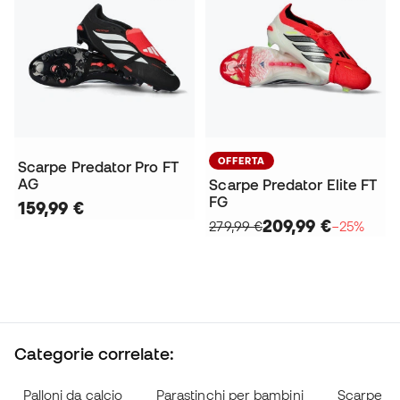
OFFERTA
Scarpe Predator Pro FT
AG
Scarpe Predator Elite FT
FG
159,99 €
209,99 €
279,99 €
−25%
Categorie correlate:
Palloni da calcio
Parastinchi per bambini
Scarpe da