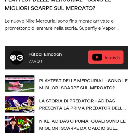
MIGLIORI SCARPE SUL MERCATO?
Le nuove Nike Mercurial sono finalmente arrivate e
promettono di entrare nella storia. Superfly e Vapor
tornano con una generazione completamente rinnovata:
due scarpe diverse, pensate per offrire prestazioni
eccezionali e sensazioni uniche a ogni giocatore. Nel
Fútbol Emotion
video di oggi analizzeremo nel dettaglio tutte le novità, le
Iscriviti
77.900
differenze tra i due modelli e le tecnologie che le
rendono tra le scarpe più attese dell'anno. Non perdetevi
nulla sulle nuove Nike Mercurial! Diventa socio di Futbol
PLAYTEST DELLE MERCURIAL - SONO LE
Emotion: http://bit.ly/FEClub Scopri il negozio online:
MIGLIORI SCARPE SUL MERCATO?
https://www.futbolemotion.com/it SOCIAL: IG:
https://www.instagram.com/futbolemotionit/ FB:
LA STORIA DI PREDATOR - ADIDAS
https://www.facebook.com/futbolemotionit/
PRESENTA LA PRIMA PREDATOR DELLA
#FutbolEmotion #mercurial #nikefoo
STORIA
NIKE, ADIDAS O PUMA: QUALI SONO LE
MIGLIORI SCARPE DA CALCIO SUL