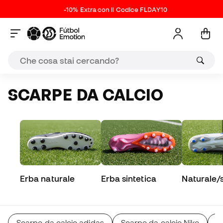
-10% Extra con il Codice FLDAY10
SCARPE DA CALCIO
Erba naturale
Erba sintetica
Naturale/s
Scarpe da calcio adidas
Scarpe da calcio Nike
S