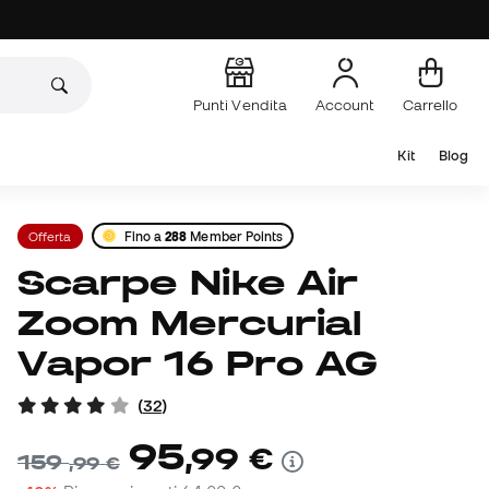
Punti Vendita
Account
Carrello
Kit
Blog
Offerta
Fino a
288
Member Points
Scarpe Nike Air
Zoom Mercurial
Vapor 16 Pro AG
(
32
)
95
,
99
€
159
,
99
€