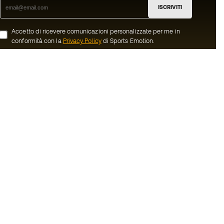
ISCRIVITI
Accetto di ricevere comunicazioni personalizzate per me in
conformità con la
Privacy Policy
di Sports Emotion.
ion
#BeTheBest
member
Noi di Sports Emotion incoraggiamo la
cultura di una vita sportiva orientata ad
oi
ottenere la piena felicità dello sportivo
grazie ad un ecosistema creato attraverso
nerali d'acquisto
la specializzazione di ciascuna delle
marche appartenenti al gruppo.
ui Cookie
Vedi tutti i negozi
Basketball Emotion