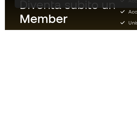
Diventa subito un
Accu
Acce
Member
Unis
Scarica adesso l'app per i
fanatici degli articoli da calcio
per vivere un'esperienza di
acquisto più veloce e comoda.