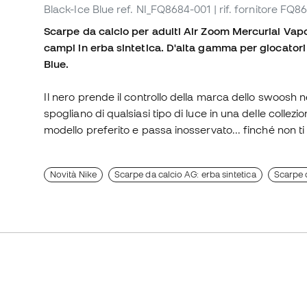
Black-Ice Blue
ref. NI_FQ8684-001
| rif. fornitore FQ
Scarpe da calcio per adulti Air Zoom Mercurial Vapor
campi in erba sintetica. D'alta gamma per giocatori 
Blue.
Il nero prende il controllo della marca dello swoosh n
spogliano di qualsiasi tipo di luce in una delle collezio
modello preferito e passa inosservato... finché non ti a
Novità Nike
Scarpe da calcio AG: erba sintetica
Scarpe d