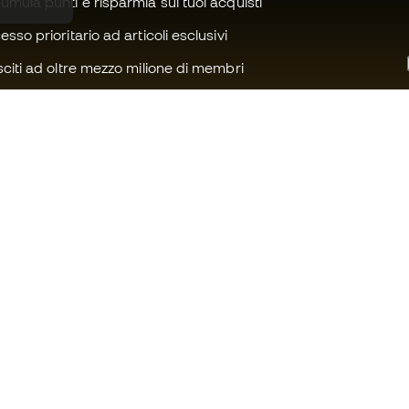
mula punti e risparmia sui tuoi acquisti
sso prioritario ad articoli esclusivi
citi ad oltre mezzo milione di membri
Ti serve aiuto?
Fútbol Emot
Assistenza clienti
Community 
Cambi e resi
Lavora con n
Guida all'attrezzatura da calcio
Condizioni ge
Guida alle misure delle scarpe da
Informativa s
calcio
Privacy
Compliance
Avviso legale
Siti web internazionali di Fútbol