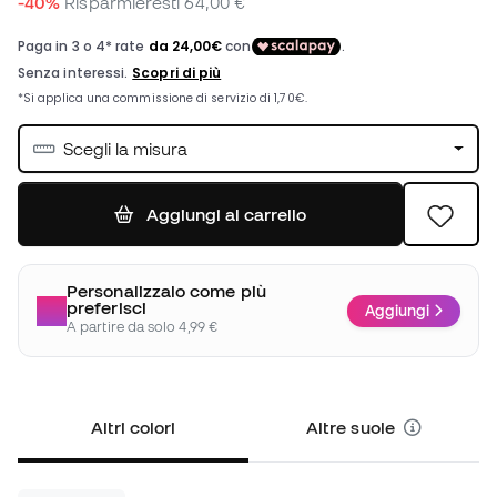
-40%
Risparmieresti
64,00 €
Scegli la misura
Aggiungi al carrello
Personalizzalo come più
preferisci
Aggiungi
A partire da solo 4,99 €
Altri colori
Altre suole