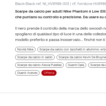
Black-Black
ref. NI_HV8988-003
| rif. fornitore HV89
Scarpe da calcio per adulti Nike Phantom 6 Low Elit
che puntano su controllo e precisione. Da usare su 
Il nero prende il controllo della marca dello swoosh n
spogliano di qualsiasi tipo di luce in una delle collezio
modello preferito e passa inosservato... finché non ti a
Novità Nike
Scarpe da calcio con tacchetti in alluminio: erb
Scarpe da calcio in saldo
Scarpe da calcio Kevin De Bruyn
Scarpe da calcio Alexia Putellas
Guanti Cata
Scarpe da 
Guanti Aceves
Offerta