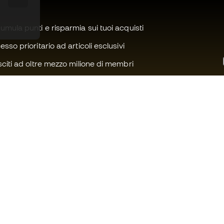
mula punti e risparmia sui tuoi acquisti
sso prioritario ad articoli esclusivi
citi ad oltre mezzo milione di membri
Ti serve aiuto?
Fútbol Emot
Assistenza clienti
Community 
Cambi e resi
Lavora con n
Guida all'attrezzatura da calcio
Condizioni ge
Guida alle misure delle scarpe da
Informativa s
calcio
Privacy