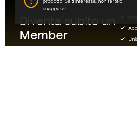
prodotto.
Se ti interessa, non fartelo
scappare!
Diventa subito un
Accu
Acce
Member
Unis
Scarica adesso l'app per i
fanatici degli articoli da calcio
per vivere un'esperienza di
acquisto più veloce e comoda.