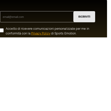
ISCRIVITI
Accetto di ricevere comunicazioni personalizzate per me in
conformità con la
Privacy Policy
di Sports Emotion.
ion
#BeTheBest
member
Noi di Sports Emotion incoraggiamo la
cultura di una vita sportiva orientata ad
oi
ottenere la piena felicità dello sportivo
grazie ad un ecosistema creato attraverso
nerali d'acquisto
la specializzazione di ciascuna delle
marche appartenenti al gruppo.
ui Cookie
Vedi tutti i negozi