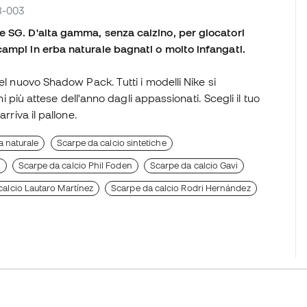
88-003
e SG. D'alta gamma, senza calzino, per giocatori
campi in erba naturale bagnati o molto infangati.
el nuovo Shadow Pack. Tutti i modelli Nike si
ni più attese dell'anno dagli appassionati. Scegli il tuo
rriva il pallone.
a naturale
Scarpe da calcio sintetiche
e
Scarpe da calcio Phil Foden
Scarpe da calcio Gavi
calcio Lautaro Martínez
Scarpe da calcio Rodri Hernández