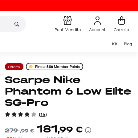
Punti Vendita
Account
Carrello
Kit
Blog
Offerta
Fino a
546
Member Points
Scarpe Nike
Phantom 6 Low Elite
SG-Pro
(
16
)
181
,
99
€
279
,
99
€