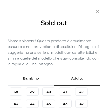
Sold out
Siamo spiacenti! Questo prodotto è attualmente
Sold out
Fino a
240
Member Points
esaurito e non prevediamo di sostituirlo. Di seguito ti
Scarpe Nike Phantom 6 Low
suggeriamo una serie di modelli con caratteristiche
Pro AG-Pro
simili a quelle del modello che stavi consultando con
la taglia di cui hai bisogno.
(
36
)
79
,
99
€
159
,
99
€
Bambino
Adulto
-50%
Risparmieresti
80,00 €
38
39
40
41
42
43
44
45
46
47