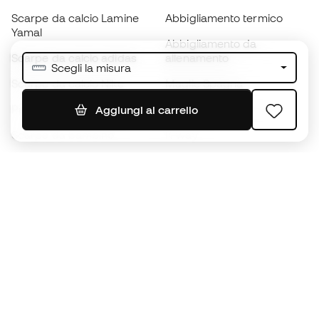
Scarpe da calcio Lamine
Abbigliamento termico
Yamal
Abbigliamento da
Scarpe da calcio adidas
allenamento
Scegli la misura
Scarpe da calcio Nike
Maglie Spagna
Palloni da calcio
Maglie da calcio
Aggiungi al carrello
Scarpe da bambino
K-way
Guanti da bambino
Parastinchi
Scarpe da bambino
Abbigliamento da portiere
Abbigliamento da bambino
Black Friday
Diventa subito un
Member