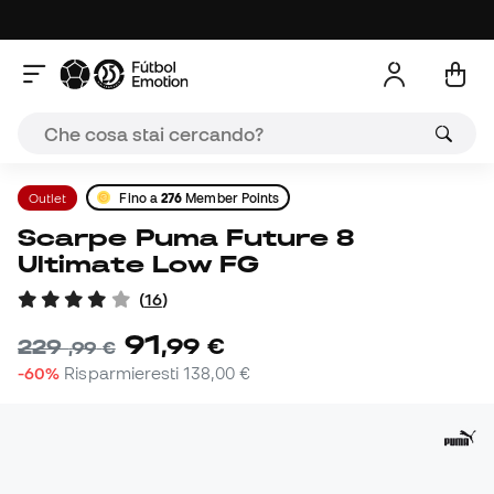
Outlet
Fino a
276
Member Points
Scarpe Puma Future 8
Ultimate Low FG
(
16
)
91
,
99
€
229
,
99
€
-60%
Risparmieresti
138,00 €