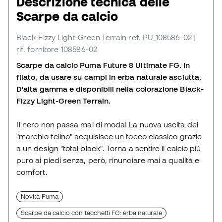
Descrizione tecnica delle
Scarpe da calcio
Black-Fizzy Light-Green Terrain
ref. PU_108586-02
|
rif. fornitore 108586-02
Scarpe da calcio Puma Future 8 Ultimate FG. In
filato, da usare su campi in erba naturale asciutta.
D'alta gamma e disponibili nella colorazione Black-
Fizzy Light-Green Terrain.
Il nero non passa mai di moda! La nuova uscita del
"marchio felino" acquisisce un tocco classico grazie
a un design "total black". Torna a sentire il calcio più
puro ai piedi senza, però, rinunciare mai a qualità e
comfort.
Novità Puma
Scarpe da calcio con tacchetti FG: erba naturale