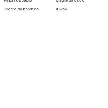
Palloni da calcio
Maglie da calcio
Scarpe da bambino
K-way
Guanti da bambino
Parastinchi
Scarpe da bambino
Abbigliamento da portiere
Abbigliamento da bambino
Black Friday
Diventa subito un
Member
Accumula punti e risparmia sui tuoi acquisti
Accesso prioritario ad articoli esclusivi
Unisciti ad oltre mezzo milione di membri