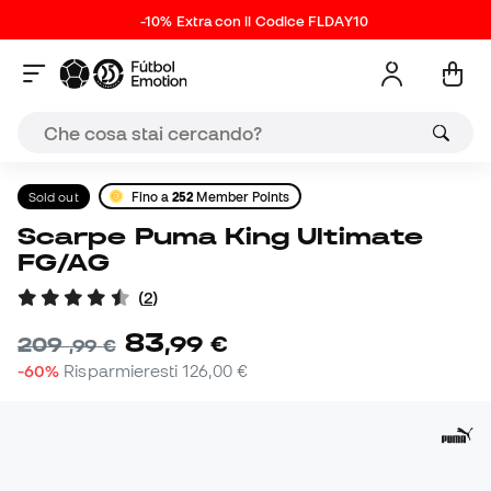
-10% Extra con il Codice FLDAY10
Sold out
Fino a
252
Member Points
Scarpe Puma King Ultimate
FG/AG
(
2
)
83
,
99
€
209
,
99
€
-60%
Risparmieresti
126,00 €