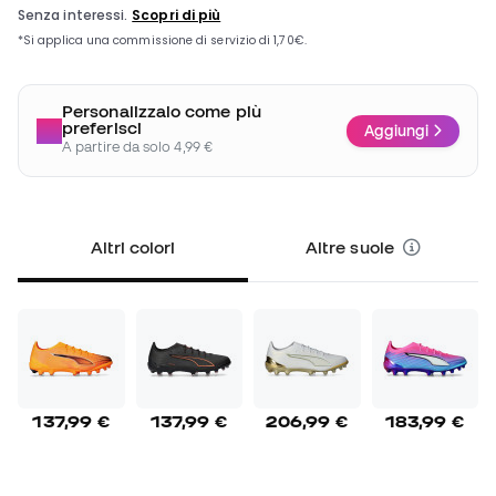
Personalizzalo come più
preferisci
Aggiungi
A partire da solo 4,99 €
Altri colori
Altre suole
137,99 €
137,99 €
206,99 €
183,99 €