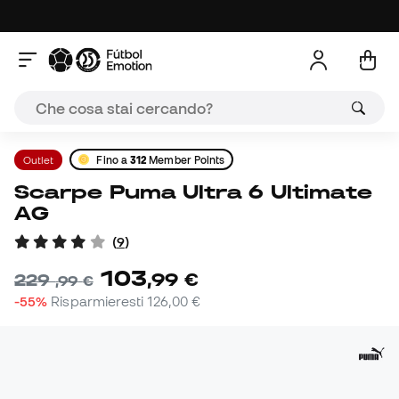
Outlet
Fino a
312
Member Points
Scarpe Puma Ultra 6 Ultimate
AG
(
9
)
103
,
99
€
229
,
99
€
-55%
Risparmieresti
126,00 €