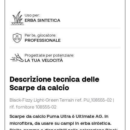
Uso per:
ERBA SINTETICA
Per te, giocatore:
PROFESSIONALE
Progettate per potenziare:
LA TUA VELOCITÀ
Descrizione tecnica delle
Scarpe da calcio
Black-Fizzy Light-Green Terrain
ref. PU_108555-02
|
rif. fornitore 108555-02
Scarpe da calcio Puma Ultra 6 Ultimate AG. In
microfibra, da usare su campi in erba sintetica.
D'alta gamma e disponibili nella colorazione Black-