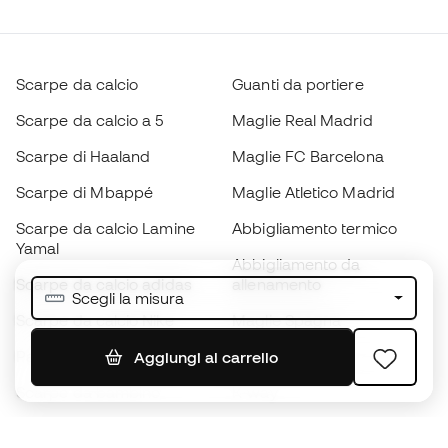
Scarpe da calcio
Guanti da portiere
Scarpe da calcio a 5
Maglie Real Madrid
Scarpe di Haaland
Maglie FC Barcelona
Scarpe di Mbappé
Maglie Atletico Madrid
Scarpe da calcio Lamine
Abbigliamento termico
Yamal
Abbigliamento da
Scarpe da calcio adidas
allenamento
Scegli la misura
Scarpe da calcio Nike
Maglie Spagna
Palloni da calcio
Maglie da calcio
Aggiungi al carrello
Scarpe da bambino
K-way
Guanti da bambino
Parastinchi