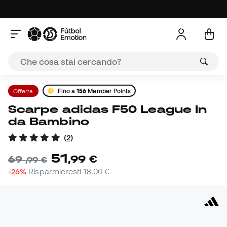
Offerta
Fino a
156
Member Points
Scarpe adidas F50 League In
da Bambino
(
2
)
51
,
99
€
69
,
99
€
-26%
Risparmieresti
18,00 €