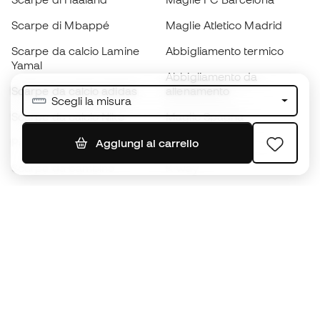
Scarpe di Mbappé
Maglie Atletico Madrid
Scarpe da calcio Lamine
Abbigliamento termico
Yamal
Abbigliamento da
Scarpe da calcio adidas
allenamento
Scegli la misura
Scarpe da calcio Nike
Maglie Spagna
Palloni da calcio
Maglie da calcio
Aggiungi al carrello
Scarpe da bambino
K-way
Guanti da bambino
Parastinchi
Scarpe da bambino
Abbigliamento da portiere
Abbigliamento da bambino
Black Friday
Diventa subito un