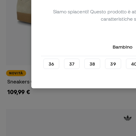
Siamo spiacenti! Questo prodotto è at
caratteristiche 
Bambino
36
37
38
39
4
NOVITÀ
Sneakers Gazelle
109,99 €