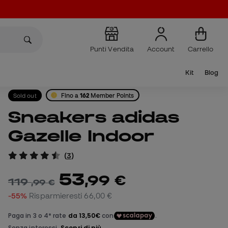
Punti Vendita
Account
Carrello
Kit
Blog
Sold out
Fino a
162
Member Points
Sneakers adidas
Gazelle Indoor
(
3
)
53
,
99
€
119
,
99
€
-55%
Risparmieresti
66,00 €