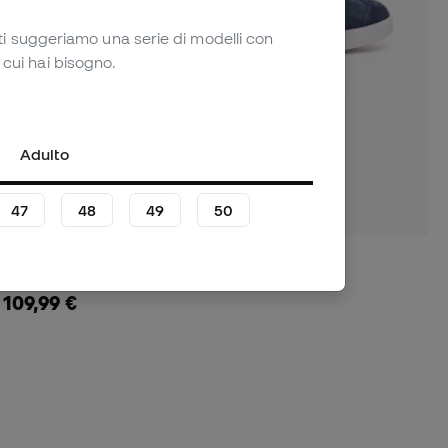
ti suggeriamo una serie di modelli con
 cui hai bisogno.
Adulto
47
48
49
50
Sneakers Gazelle
109,99 €