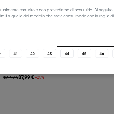
tualmente esaurito e non prevediamo di sostituirlo. Di seguito 
simili a quelle del modello che stavi consultando con la taglia di
0
41
42
43
44
45
46
OFFERTA
Sneakers Gazelle
87,99 €
109,99 €
−20%