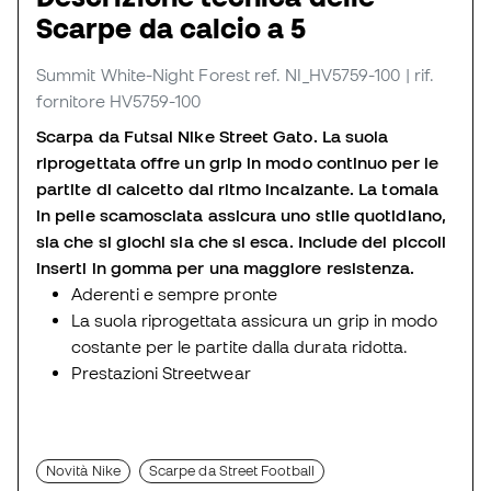
Scarpe da calcio a 5
Summit White-Night Forest
ref. NI_HV5759-100
| rif.
fornitore HV5759-100
Scarpa da Futsal Nike Street Gato. La suola
riprogettata offre un grip in modo continuo per le
partite di calcetto dal ritmo incalzante. La tomaia
in pelle scamosciata assicura uno stile quotidiano,
sia che si giochi sia che si esca. Include dei piccoli
inserti in gomma per una maggiore resistenza.
Aderenti e sempre pronte
La suola riprogettata assicura un grip in modo
costante per le partite dalla durata ridotta.
Prestazioni Streetwear
Novità Nike
Scarpe da Street Football