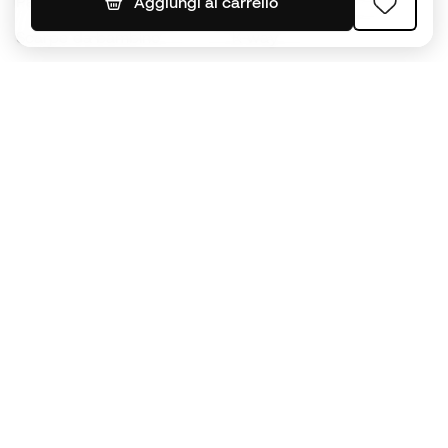
Palloni da calcio
Maglie da calcio
Aggiungi al carrello
Scarpe da bambino
K-way
Guanti da bambino
Parastinchi
Scarpe da bambino
Abbigliamento da portiere
Abbigliamento da bambino
Black Friday
Diventa subito un
Member
Accumula punti e risparmia sui tuoi acquisti
Accesso prioritario ad articoli esclusivi
Unisciti ad oltre mezzo milione di membri